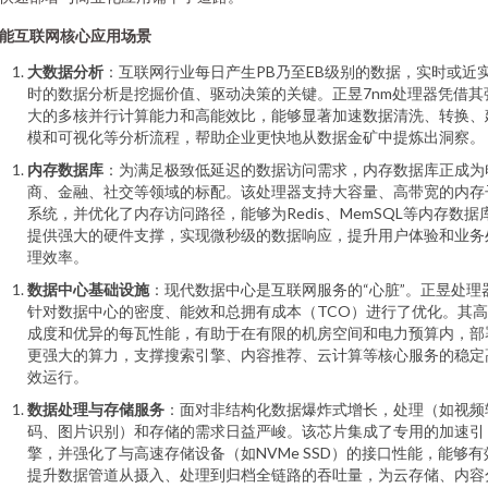
能互联网核心应用场景
大数据分析
：互联网行业每日产生PB乃至EB级别的数据，实时或近
时的数据分析是挖掘价值、驱动决策的关键。正昱7nm处理器凭借其
大的多核并行计算能力和高能效比，能够显著加速数据清洗、转换、
模和可视化等分析流程，帮助企业更快地从数据金矿中提炼出洞察。
内存数据库
：为满足极致低延迟的数据访问需求，内存数据库正成为
商、金融、社交等领域的标配。该处理器支持大容量、高带宽的内存
系统，并优化了内存访问路径，能够为Redis、MemSQL等内存数据
提供强大的硬件支撑，实现微秒级的数据响应，提升用户体验和业务
理效率。
数据中心基础设施
：现代数据中心是互联网服务的“心脏”。正昱处理
针对数据中心的密度、能效和总拥有成本（TCO）进行了优化。其
成度和优异的每瓦性能，有助于在有限的机房空间和电力预算内，部
更强大的算力，支撑搜索引擎、内容推荐、云计算等核心服务的稳定
效运行。
数据处理与存储服务
：面对非结构化数据爆炸式增长，处理（如视频
码、图片识别）和存储的需求日益严峻。该芯片集成了专用的加速引
擎，并强化了与高速存储设备（如NVMe SSD）的接口性能，能够有
提升数据管道从摄入、处理到归档全链路的吞吐量，为云存储、内容