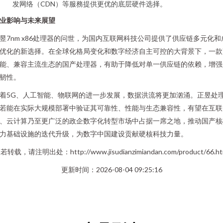
发网络（CDN）等服務提供更优的底层硬件选择。
业影响与未来展望
昱7nm x86处理器的问世，为国内互联网科技公司提供了供应链多元化和
优化的新选择。在全球化格局变化和数字经济自主可控的大背景下，一款
能、兼容主流生态的国产处理器，有助于降低对单一供应链的依赖，增强
韧性。
着5G、人工智能、物联网的进一步发展，数据洪流将更加汹涌。正昱处
若能在实际大规模部署中验证其可靠性、性能与生态兼容性，有望在互联
、云计算乃至更广泛的政企数字化转型市场中占据一席之地，推动国产核
力基础设施的迭代升级，为数字中国建设贡献硬核科技力量。
若转载，请注明出处：http://www.jisudianzimiandan.com/product/66.ht
更新时间：2026-08-04 09:25:16