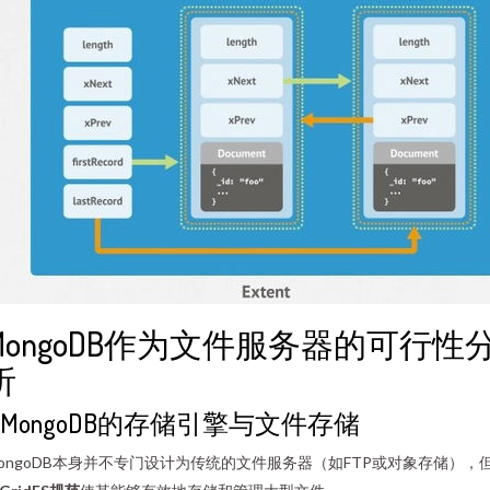
MongoDB作为文件服务器的可行性
析
1. MongoDB的存储引擎与文件存储
ongoDB本身并不专门设计为传统的文件服务器（如FTP或对象存储），