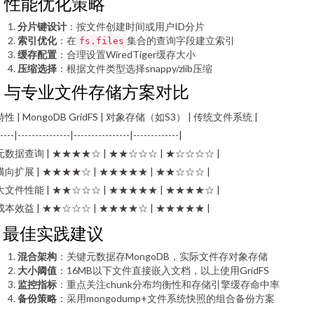
5. 性能优化策略
分片键设计
：按文件创建时间或用户ID分片
索引优化
：在
集合的查询字段建立索引
fs.files
缓存配置
：合理设置WiredTiger缓存大小
压缩选择
：根据文件类型选择snappy/zlib压缩
6. 与专业文件存储方案对比
 特性 | MongoDB GridFS | 对象存储（如S3） | 传统文件系统 |
----|---------------|----------------|-------------|
 元数据查询 | ★★★★☆ | ★★☆☆☆ | ★☆☆☆☆ |
 横向扩展 | ★★★★☆ | ★★★★★ | ★★☆☆☆ |
 大文件性能 | ★★☆☆☆ | ★★★★★ | ★★★★☆ |
 成本效益 | ★★☆☆☆ | ★★★★☆ | ★★★★★ |
7. 最佳实践建议
混合架构
：关键元数据存MongoDB，实际文件存对象存储
大小阈值
：16MB以下文件直接嵌入文档，以上使用GridFS
监控指标
：重点关注chunk分布均衡性和存储引擎缓存命中率
备份策略
：采用mongodump+文件系统快照的组合备份方案