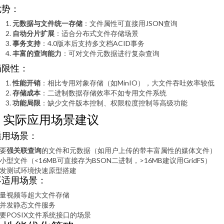
优势：
元数据与文件统一存储
：文件属性可直接用JSON查询
自动分片扩展
：适合分布式文件存储场景
事务支持
：4.0版本后支持多文档ACID事务
丰富的查询能力
：可对文件元数据进行复杂查询
局限性：
性能开销
：相比专用对象存储（如MinIO），大文件吞吐效率较低
存储成本
：二进制数据存储效率不如专用文件系统
功能局限
：缺少文件版本控制、权限粒度控制等高级功能
4. 实际应用场景建议
适用场景：
要
强关联查询
的文件和元数据（如用户上传的带丰富属性的媒体文件）
小型文件（<16MB可直接存为BSON二进制，>16MB建议用GridFS）
发测试环境快速原型搭建
不适用场景：
量视频等超大文件存储
并发静态文件服务
要POSIX文件系统接口的场景