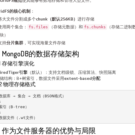
GridFS规范
使其能够有效地存储和管理大型文件。
ridFS的核心机制
：
 将大文件分割成多个
chunk（默认256KB）
进行存储
 使用两个集合：
（存储元数据）和
（存储二进制
fs.files
fs.chunks
块）
 支持
分片集群
，可实现海量文件存储
2. MongoDB的数据存储架构
.1 存储引擎演化
iredTiger引擎
（默认）：支持文档级锁、压缩算法、快照隔离
储结构：B+树索引，数据文件采用
extent-based分配
.2 物理存储格式
数据库 → 集合 → 文档（BSON格式）



索引（B-tree）



数据文件（.wt文件）
3. 作为文件服务器的优势与局限