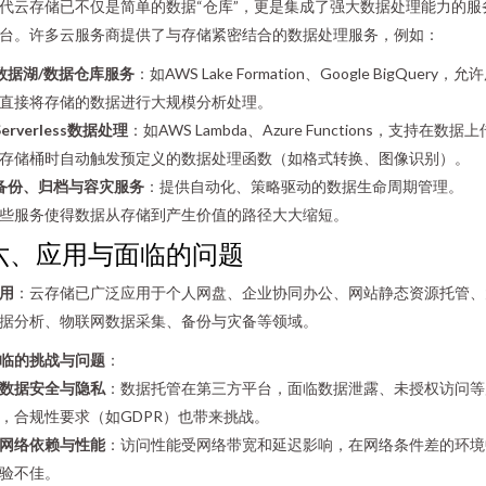
代云存储已不仅是简单的数据“仓库”，更是集成了强大数据处理能力的服
台。许多云服务商提供了与存储紧密结合的数据处理服务，例如：
数据湖/数据仓库服务
：如AWS Lake Formation、Google BigQuery，允
直接将存储的数据进行大规模分析处理。
Serverless数据处理
：如AWS Lambda、Azure Functions，支持在数据上
存储桶时自动触发预定义的数据处理函数（如格式转换、图像识别）。
备份、归档与容灾服务
：提供自动化、策略驱动的数据生命周期管理。
些服务使得数据从存储到产生价值的路径大大缩短。
六、应用与面临的问题
用
：云存储已广泛应用于个人网盘、企业协同办公、网站静态资源托管、
据分析、物联网数据采集、备份与灾备等领域。
临的挑战与问题
：
数据安全与隐私
：数据托管在第三方平台，面临数据泄露、未授权访问等
，合规性要求（如GDPR）也带来挑战。
网络依赖与性能
：访问性能受网络带宽和延迟影响，在网络条件差的环境
验不佳。