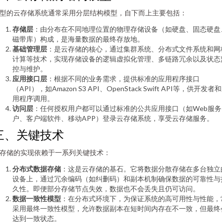
型的云存储系统通常采用分层结构模型，自下而上主要包括：
存储层
：由分布在不同地理位置的物理存储设备（如硬盘、固态硬盘
磁带库）构成，是海量数据的最终存放地。
基础管理层
：是云存储的核心，通过集群系统、分布式文件系统和网
计算等技术，实现存储设备的逻辑虚拟化管理、多链路冗余以及状态
控与维护。
应用接口层
：根据不同的业务需求，提供标准的应用程序接口
（API），如Amazon S3 API、OpenStack Swift API等，供开发者
用程序调用。
访问层
：任何授权用户都可以通过标准的公共应用接口（如Web服务
户、客户端软件、移动APP）登录云存储系统，享受云存储服务。
三、关键技术
存储的实现依赖于一系列关键技术：
分布式数据存储
：这是云存储的基石。它将数据分散存储在多台独立
设备上，通过冗余编码（如纠删码）和副本机制确保数据的可靠性与
久性。即便部分存储节点失效，数据也不会丢失且仍可访问。
数据一致性模型
：在分布式环境下，为保证系统的高可用性与性能，
采用最终一致性模型，允许数据副本在短时间内存在不一致，但最终
达到一致状态。