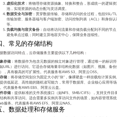
虚拟化技术
：将物理存储资源抽象、转换和整合，形成统一的逻辑资
池，实现资源的动态分配与灵活调度。
数据安全与加密
：贯穿数据传输、存储和访问的全过程，包括SSL/TL
传输加密、服务器端与客户端加密、访问控制列表（ACL）和身份认
等。
负载均衡与容灾备份
：自动将访问流量和存储负载分配到不同的节点
避免单点过载；同时建立异地容灾中心，保障业务连续性。
四、常见的存储结构
据数据访问特点，云存储服务主要提供以下几种结构：
象存储
：将数据作为包含元数据的独立对象进行管理，通过唯一的标识符
如URL）进行访问。它适合存储海量非结构化数据（如图片、视频、备份
），具有极高的可扩展性。代表服务有AWS S3、阿里云OSS。
存储
：将存储空间划分为固定大小的“块”，像裸硬盘一样挂载给计算实例
提供低延迟、高性能的随机读写能力，常用于数据库、企业核心应用等场
。代表服务有AWS EBS、阿里云云盘。
件存储
：提供标准的文件系统接口（如NFS、SMB/CIFS），支持文件目
结构和共享访问。适合需要多实例共享访问文件的场景，如内容管理系统
eb服务。代表服务有AWS EFS、阿里云NAS。
五、数据处理和存储服务